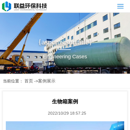
网
站
公
首
司
产
{aspcms:sorttitle}
页
简
品
新
Engineering Cases
介
展
闻
案
示
资
例
常
首页
案例展示
当前位置：
->
讯
展
见
售
示
问
后
联
生物箱案例
题
服
系
2022/10/29 18:57:25
务
我