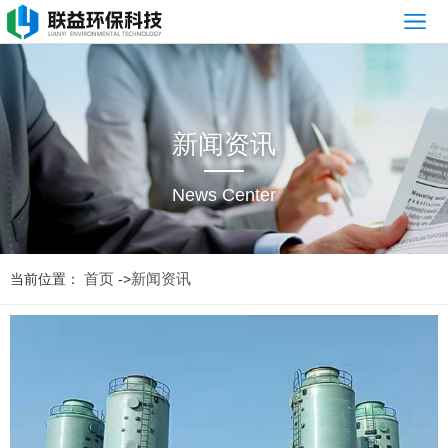
网
站
公
首
司
产
新闻资讯
页
简
品
新
News Center
介
展
闻
案
示
资
例
常
首页
新闻资讯
当前位置：
->
讯
展
见
售
示
问
后
联
题
服
系
务
我