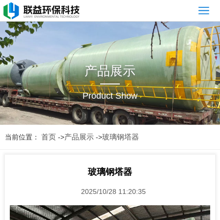
网
站
公
首
司
产
产品展示
页
简
品
新
Product Show
介
展
闻
案
示
资
例
常
首页
产品展示
玻璃钢塔器
当前位置：
->
->
讯
展
见
售
示
问
后
联
玻璃钢塔器
题
服
系
2025/10/28 11:20:35
务
我