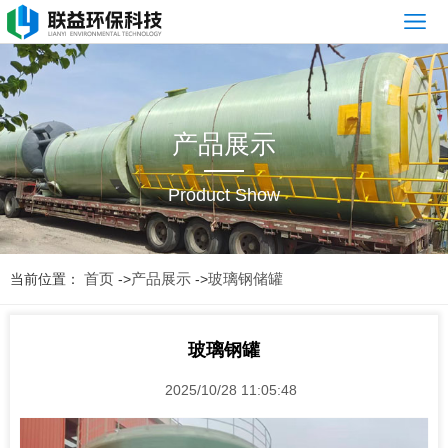
网
站
公
首
司
产
产品展示
页
简
品
新
Product Show
介
展
闻
案
示
资
例
常
首页
产品展示
玻璃钢储罐
当前位置：
->
->
讯
展
见
售
示
问
后
联
玻璃钢罐
题
服
系
2025/10/28 11:05:48
务
我